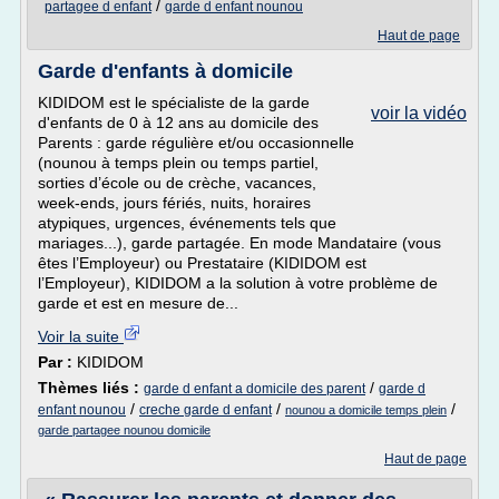
/
partagee d enfant
garde d enfant nounou
Haut de page
Garde d'enfants à domicile
KIDIDOM est le spécialiste de la garde
voir la vidéo
d'enfants de 0 à 12 ans au domicile des
Parents : garde régulière et/ou occasionnelle
(nounou à temps plein ou temps partiel,
sorties d’école ou de crèche, vacances,
week-ends, jours fériés, nuits, horaires
atypiques, urgences, événements tels que
mariages...), garde partagée. En mode Mandataire (vous
êtes l’Employeur) ou Prestataire (KIDIDOM est
l’Employeur), KIDIDOM a la solution à votre problème de
garde et est en mesure de...
Voir la suite
Par :
KIDIDOM
Thèmes liés :
/
garde d enfant a domicile des parent
garde d
/
/
/
enfant nounou
creche garde d enfant
nounou a domicile temps plein
garde partagee nounou domicile
Haut de page