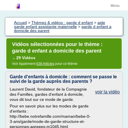
Menu
Accueil
>
Thèmes & vidéos : garde d enfant
>
aide
garde enfant assistante maternelle
>
garde d enfant a
domicile des parent
Vidéos sélectionnées pour le thème :
garde d enfant a domicile des parent
29 Vidéos
→
Voir également
638 Articles
pour ce thème
Garde d'enfants à domicile : comment se passe le
suivi de la garde auprès des parents ?
Laurent David, fondateur de la Compagnie
voir la vidéo
des Familles, gardes d'enfant à domicile,
vous dit tout sur ce mode de garde.
Pour en savoir plus sur les modes de garde
d'enfants :
http://bebe.notrefamille.com/maman/bebe-0-
3-ans/garde/mode-de-garde-structure-et-
personnes-agreees-m1045.html