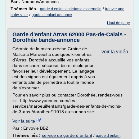
Par :
NounousAnnonces
Thèmes liés :
/
garde d enfant assistante maternelle
trouver une
/
baby sitter
garde d enfant annonce
Haut de page
Garde d'enfant Arras 62000 Pas-de-Calais -
Dorothée bande-annonce
Gérante de la micro-crèche Graine de
voir la vidéo
Malice à Maroeuil à quelques kilomètres
d'Arras, Dorothée accueille vos enfants
dans un cadre sécurisé, bio et écolo pour
favoriser leur développement. Le langage
est des signes est également appris à vos
enfants afin de permettre à tout le monde
de s'exprimer.
Pour en savoir plus ou contacter Dorothée, rendez-vous
ici : http://www.yooneed.com/les-
services/maroeuil/enfants/garde-des-enfants-de-moins-
de-3-ans-/dorothee/11018 ou sur son site...
Voir la suite
Par :
Envovie BBZ
Thèmes liés :
service de garde d enfant
/
garde d enfant