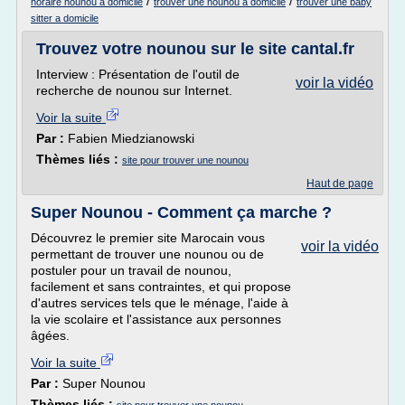
/
/
horaire nounou a domicile
trouver une nounou a domicile
trouver une baby
sitter a domicile
Trouvez votre nounou sur le site cantal.fr
Interview : Présentation de l'outil de
voir la vidéo
recherche de nounou sur Internet.
Voir la suite
Par :
Fabien Miedzianowski
Thèmes liés :
site pour trouver une nounou
Haut de page
Super Nounou - Comment ça marche ?
Découvrez le premier site Marocain vous
voir la vidéo
permettant de trouver une nounou ou de
postuler pour un travail de nounou,
facilement et sans contraintes, et qui propose
d'autres services tels que le ménage, l'aide à
la vie scolaire et l'assistance aux personnes
âgées.
Voir la suite
Par :
Super Nounou
Thèmes liés :