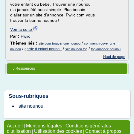
votre enfant ou bébé. Trouver une nounou
n'a jamais été aussi simple. Plus besoin
d'aller sur un site d'annonce. Pwiic.com vous
trouver la bonne nounou !
Voir la suite
Par :
Pwiic
Thèmes liés :
/
site pour trouver une nounou
comment trouver une
/
/
/
garde d enfant nounou
nounou
site nounou top
top annonce nounou
Haut de page
5 Ressources
Sous-rubriques
site nounou
Accueil
|
Mentions légales
|
Conditions générales
d'utilisation
|
Utilisation des cookies
|
Contact à propos