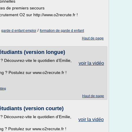
ionnelles
stes de premiers secours
rutement O2 sur http://www.o2recrute.fr !
/
/
garde d enfant emploi
formation de garde d enfant
Haut de page
étudiants (version longue)
 ? Découvrez-vite le quotidien d’Emilie,
voir la vidéo
ng ? Postulez sur www.o2recrute.fr !
tting
Haut de page
étudiants (version courte)
? Découvrez-vite le quotidien d’Emilie,
voir la vidéo
ng ? Postulez sur www.o2recrute.fr !