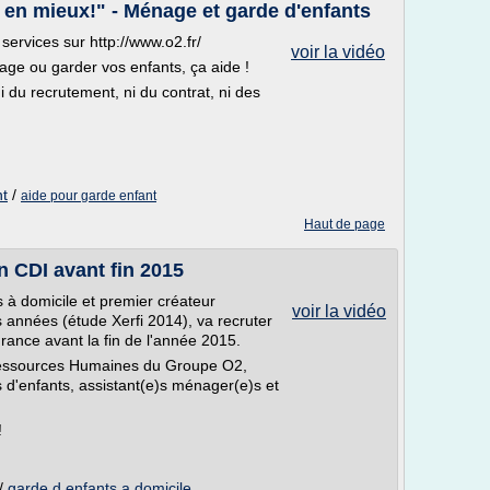
e en mieux!" - Ménage et garde d'enfants
ervices sur http://www.o2.fr/
voir la vidéo
age ou garder vos enfants, ça aide !
 du recrutement, ni du contrat, ni des
nt
/
aide pour garde enfant
Haut de page
 CDI avant fin 2015
 à domicile et premier créateur
voir la vidéo
 années (étude Xerfi 2014), va recruter
ance avant la fin de l'année 2015.
 Ressources Humaines du Groupe O2,
 d'enfants, assistant(e)s ménager(e)s et
!
/
garde d enfants a domicile