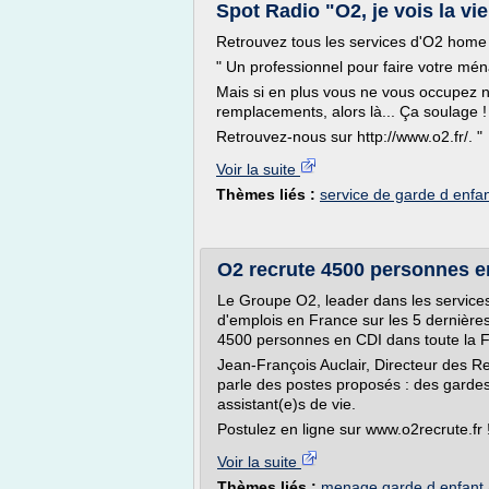
Spot Radio "O2, je vois la vi
Retrouvez tous les services d'O2 home s
" Un professionnel pour faire votre mén
Mais si en plus vous ne vous occupez ni
remplacements, alors là... Ça soulage !
Retrouvez-nous sur http://www.o2.fr/. "
Voir la suite
Thèmes liés :
service de garde d enfa
O2 recrute 4500 personnes en
Le Groupe O2, leader dans les services
d'emplois en France sur les 5 dernières
4500 personnes en CDI dans toute la Fr
Jean-François Auclair, Directeur des
parle des postes proposés : des gardes
assistant(e)s de vie.
Postulez en ligne sur www.o2recrute.fr 
Voir la suite
Thèmes liés :
menage garde d enfant