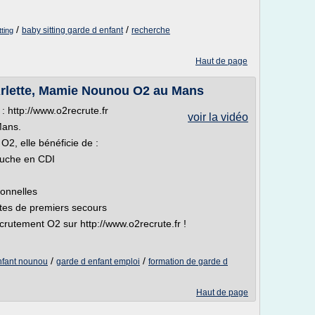
/
/
baby sitting garde d enfant
recherche
tting
Haut de page
Arlette, Mamie Nounou O2 au Mans
: http://www.o2recrute.fr
voir la vidéo
Mans.
2, elle bénéficie de :
auche en CDI
ionnelles
stes de premiers secours
rutement O2 sur http://www.o2recrute.fr !
/
/
nfant nounou
garde d enfant emploi
formation de garde d
Haut de page