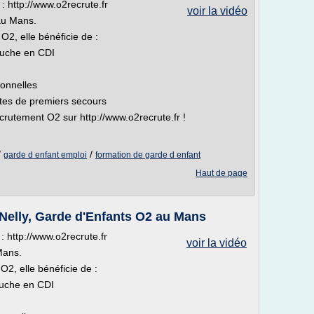
: http://www.o2recrute.fr
voir la vidéo
au Mans.
2, elle bénéficie de :
auche en CDI
ionnelles
stes de premiers secours
rutement O2 sur http://www.o2recrute.fr !
/
/
garde d enfant emploi
formation de garde d enfant
Haut de page
Nelly, Garde d'Enfants O2 au Mans
 http://www.o2recrute.fr
voir la vidéo
Mans.
2, elle bénéficie de :
auche en CDI